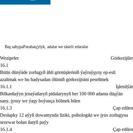
üpjün etmek
hem-de netijeli,
hasabatly we
ähli derejelerd
Baş sahypa
Parahatçylyk, adalat we täsirli edaralar
giňden
Wezipeler
Görkezijiler
gatnaşylmagyn
16.1
esaslanýan
Bütin dünýäde zorlugyň ähli görnüşleriniň ýaýraýşyny ep-esli
azaltmak we bu hadysadan ölümiň görkezijisini peseltmek
edaralary
16.1.1
Işlenilýär
Bilkastlaýyn jenaýatlaryñ pidalarynyñ her 100 000 adama düşýän
döretmek
sany, jynsy we ýaşy boýunça bölmek bilen
16.1.3
Çap edilen
Deslapky 12 aýyň dowamynda fiziki, psihologiki we jyns zorlugyna
sezewar bolan ilatyň paýy
16.1.4
Çap edilen