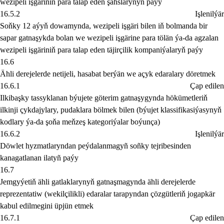
wezipeli işgäriniň para talap eden şahslarynyň paýy
16.5.2
Işlenilýär
Soňky 12 aýyň dowamynda, wezipeli işgäri bilen iň bolmanda bir
sapar gatnaşykda bolan we wezipeli işgärine para tölän ýa-da agzalan
wezipeli işgäriniň para talap eden täjirçilik kompaniýalaryň paýy
16.6
Ähli derejelerde netijeli, hasabat berýän we açyk edaralary döretmek
16.6.1
Çap edilen
Ilkibaşky tassyklanan býujete göterim gatnaşygynda hökümetleriň
ilkinji çykdajylary, pudaklara bölmek bilen (býujet klassifikasiýasynyň
kodlary ýa-da şoňa meňzeş kategoriýalar boýunça)
16.6.2
Işlenilýär
Döwlet hyzmatlaryndan peýdalanmagyñ soñky tejribesinden
kanagatlanan ilatyñ paýy
16.7
Jemgyýetiň ähli gatlaklarynyň gatnaşmagynda ähli derejelerde
reprezentatiw (wekilçilikli) edaralar tarapyndan çözgütleriň jogapkär
kabul edilmegini üpjün etmek
16.7.1
Çap edilen