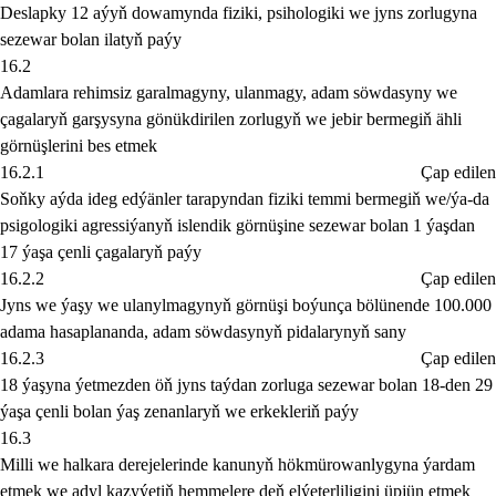
Deslapky 12 aýyň dowamynda fiziki, psihologiki we jyns zorlugyna
sezewar bolan ilatyň paýy
16.2
Adamlara rehimsiz garalmagyny, ulanmagy, adam söwdasyny we
çagalaryň garşysyna gönükdirilen zorlugyň we jebir bermegiň ähli
görnüşlerini bes etmek
16.2.1
Çap edilen
Soňky aýda ideg edýänler tarapyndan fiziki temmi bermegiň we/ýa-da
psigologiki agressiýanyň islendik görnüşine sezewar bolan 1 ýaşdan
17 ýaşa çenli çagalaryň paýy
16.2.2
Çap edilen
Jyns we ýaşy we ulanylmagynyň görnüşi boýunça bölünende 100.000
adama hasaplananda, adam söwdasynyň pidalarynyň sany
16.2.3
Çap edilen
18 ýaşyna ýetmezden öň jyns taýdan zorluga sezewar bolan 18-den 29
ýaşa çenli bolan ýaş zenanlaryň we erkekleriň paýy
16.3
Milli we halkara derejelerinde kanunyň hökmürowanlygyna ýardam
etmek we adyl kazyýetiň hemmelere deň elýeterliligini üpjün etmek