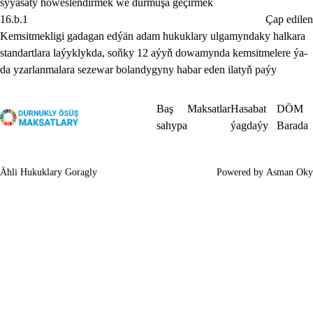
syýasaty höweslendirmek we durmuşa geçirmek
16.b.1
Çap edilen
Kemsitmekligi gadagan edýän adam hukuklary ulgamyndaky halkara
standartlara laýyklykda, soňky 12 aýyň dowamynda kemsitmelere ýa-
da yzarlanmalara sezewar bolandygyny habar eden ilatyň paýy
Baş
Maksatlar
Hasabat
DÖM
sahypa
ýagdaýy
Barada
Ähli Hukuklary Goragly
Powered by
Asman Oky