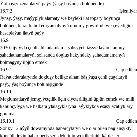
Ýolbaşçy zenanlaryň paýy (ýaşy boýunça bölünende)
16.7.2
Işlenilýär
Jynsy, ýaşy, maýyplyk alamaty we beýleki ilat topary boýunça
bölünen, karar kabul ediş amalynyň umumy göwrümli we çeýedigini
hasaplaýan ilatyň paýy
16.9
2030-njy ýyla çenli ähli adamlarda şahsyýeti tassyklaýan kanuny
şahadatnamalaryň, şol sanda dogluş hakyndaky şahadatnamanyň
bolmagyny üpjün etmek
16.9.1
Çap edilen
Raýat edaralarynda dogluşy bellige alnan bäş ýaşa çenli çagalaryň
paýy, ýaş boýunça bölünişiginde
16.10
Maglumatlaryň jemgyýetçilik üçin elýeterliligini üpjün etmek we milli
kanunçylyga we halkara ylalaşyklaryna laýyklykda esasy azatlyklary
goramak
16.10.1
Çap edilen
Soňky 12 aýyň dowamynda habarçylaryň we olar bilen baglanşykly
köpçülikleýin habar beriş serişdeleriniň wekilleriniň, kärdeşler