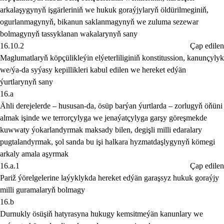
arkalaşygynyň işgärleriniň we hukuk goraýjylaryň öldürilmeginiň,
ogurlanmagynyň, bikanun saklanmagynyň we zuluma sezewar
bolmagynyň tassyklanan wakalarynyň sany
16.10.2
Çap edilen
Maglumatlaryň köpçülikleýin elýeterliliginiň konstitussion, kanunçylyk
we/ýa-da syýasy kepillikleri kabul edilen we hereket edýän
ýurtlarynyň sany
16.a
Ähli derejelerde – hususan-da, ösüp barýan ýurtlarda – zorlugyň öňüni
almak işinde we terrorçylyga we jenaýatçylyga garşy göreşmekde
kuwwaty ýokarlandyrmak maksady bilen, degişli milli edaralary
pugtalandyrmak, şol sanda bu işi halkara hyzmatdaşlygynyň kömegi
arkaly amala aşyrmak
16.a.1
Çap edilen
Pariž ýörelgelerine laýyklykda hereket edýän garaşsyz hukuk goraýjy
milli guramalaryň bolmagy
16.b
Durnukly ösüşiň hatyrasyna hukugy kemsitmeýän kanunlary we