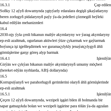
16.3.1
Çap edilen
Soňky 12 aýyň dowamynda ygtyýarly edaralara degişli şikaýatlaryny
beren zorlugyň pidalarynyň paýy ýa-da jedelleri çözmegiň beýleki
kabul edilýän mehanizmleri
16.4
2030-njy ýyla çenli bikanun maliýe akymlaryny we ýarag akymlaryny
ep-esli azaltmak, ogurlanan aktiwleri ýüze çykarmak we gaýtarmak
boýunça işi işjeňleşdirmek we guramaçylykly jenaýatçylygyň ähli
görnüşlerine garşy göreş alyp barmak
16.4.1
Işlenilýär
Girýän we çykýan bikanun maliýe akymlarynyň umumy möçberi
(hereket edýän nyrhlarda, ABŞ dollarynda)
16.5
Korrupsiýanyň we parahorlugyň gerimlerini olaryň ähli görnüşlerinde
ep-esli azaltmak
16.5.1
Işlenilýär
Çeçen 12 aýyň dowamynda, wezipeli işgäri bilen iň bolmanda bir
sapar gatnaşykda bolan we wezipeli işgärine para tölän ýa-da agzalan