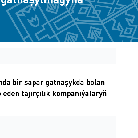
anda bir sapar gatnaşykda bolan
p eden täjirçilik kompaniýalaryň