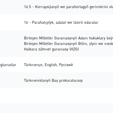
16.5 - Korrupsiýanyň we parahorlugyň gerimlerini ol
16 - Parahatçylyk, adalat we täsirli edaralar
Birleşen Milletler Guramasynyñ Adam hukuklary boý
Birleşen Milletler Guramasynyñ Bilim, ylym we me
Halkara zähmet guramasy (HZG)
glumatlar
Türkmençe
,
English
,
Русский
Türkmenistanyň Baş prokuraturasy