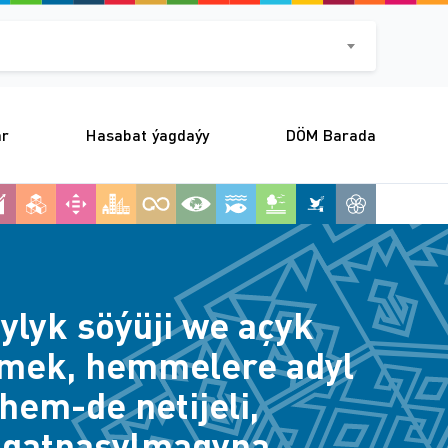
ar
Hasabat ýagdaýy
DÖM Barada
ylyk söýüji we açyk
rmek, hemmelere adyl
 hem-de netijeli,
n gatnaşylmagyna