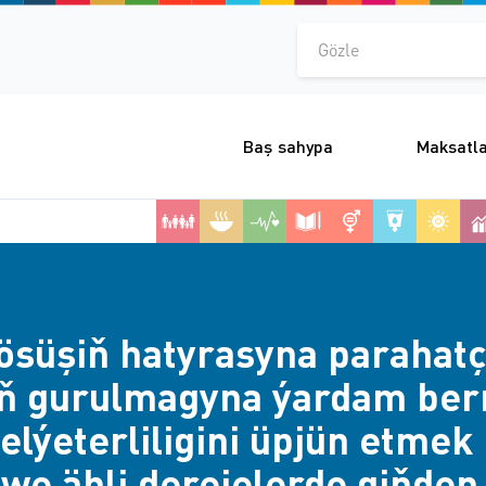
Gözle
Baş sahypa
Maksatl
ösüşiň hatyrasyna parahatç
iň gurulmagyna ýardam be
elýeterliligini üpjün etmek
 we ähli derejelerde giňde