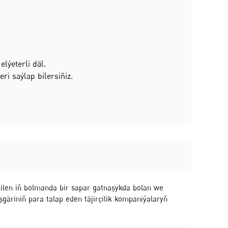
lýeterli däl.
ri saýlap bilersiňiz.
bilen iň bolmanda bir sapar gatnaşykda bolan we
şgäriniň para talap eden täjirçilik kompaniýalaryň