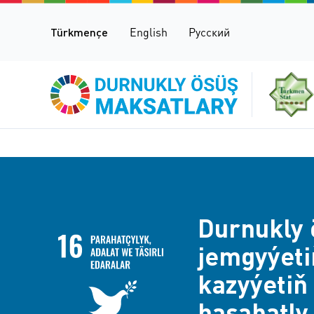
Türkmençe
English
Русский
Durnukly 
jemgyýet
kazyýetiň 
hasabatly