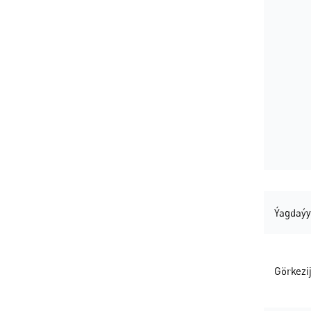
Ýagdaýy
Görkezij