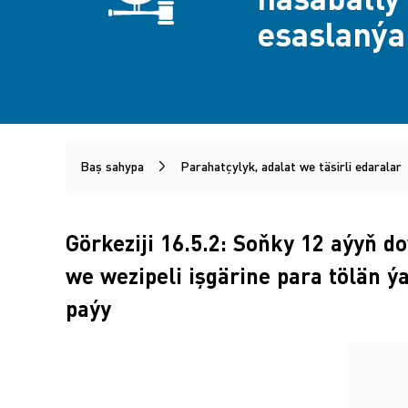
esaslanýa
Baş sahypa
Parahatçylyk, adalat we täsirli edaralar
Görkeziji 16.5.2: Soňky 12 aýyň d
we wezipeli işgärine para tölän ýa
paýy