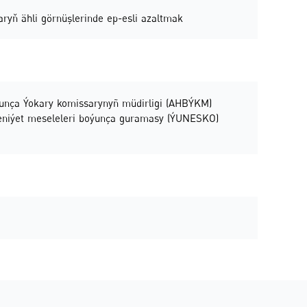
aryň ähli görnüşlerinde ep-esli azaltmak
unça Ýokary komissarynyñ müdirligi (AHBÝKM)
deniýet meseleleri boýunça guramasy (ÝUNESKO)