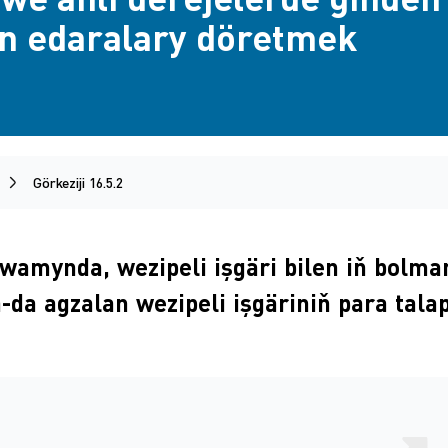
n edaralary döretmek
Görkeziji 16.5.2
owamynda, wezipeli işgäri bilen iň bolm
-da agzalan wezipeli işgäriniň para tala