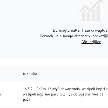
Bu maglumatlar häzirki wagtda e
Görmek üçin başga alternatiw görkezijile
Görkezijiler
Işlenilýär
16.5.2 - Soňky 12 aýyň dowamynda, wezipeli işgäri 
i
wezipeli işgärine para tölän ýa-da agzalan wezipeli i
paýy