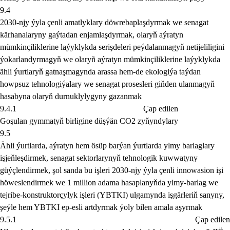
9.4
2030-njy ýyla çenli amatlyklary döwrebaplaşdyrmak we senagat
kärhanalaryny gaýtadan enjamlaşdyrmak, olaryň aýratyn
mümkinçiliklerine laýyklykda serişdeleri peýdalanmagyň netijeliligini
ýokarlandyrmagyň we olaryñ aýratyn mümkinçiliklerine laýyklykda
ähli ýurtlaryň gatnaşmagynda arassa hem-de ekologiýa taýdan
howpsuz tehnologiýalary we senagat prosesleri giňden ulanmagyň
hasabyna olaryň durnuklylygyny gazanmak
9.4.1
Çap edilen
Goşulan gymmatyň birligine düşýän CO2 zyňyndylary
9.5
Ähli ýurtlarda, aýratyn hem ösüp barýan ýurtlarda ylmy barlaglary
işjeňleşdirmek, senagat sektorlarynyň tehnologik kuwwatyny
güýçlendirmek, şol sanda bu işleri 2030-njy ýyla çenli innowasion işi
höweslendirmek we 1 million adama hasaplanyňda ylmy-barlag we
tejribe-konstruktorçylyk işleri (YBTKI) ulgamynda işgärleriň sanyny,
şeýle hem YBTKI ep-esli artdyrmak ýoly bilen amala aşyrmak
9.5.1
Çap edilen