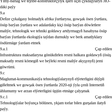
Ylmy-barlag we tejribe-konstruktorçylyk işleri üçin çykdajylaryñ JIÖ-
däki paýy
9.a
Deňze çykalgasy bolmadyk afrika ýurtlaryna, gowşak ösen ýurtlara,
ösüp barýan ýurtlara we adalardaky kiçi ösüp barýan döwletlere
maliýe, tehnologik we tehniki goldawy artdyrmagyň hasabyna ösüp
barýan ýurtlarda ekologiýa taýdan durnukly we berk amatlyklary
ösdürmäge ýardam etmek
9.a.1
Çap edilen
Infrastruktura maksatlaryna gönükdirlen resmi halkara goldawyň (ösüş
maksatly resmi kömegiň we beýleki resmi maliýe akyşynyň) jemi
göwrümi.
9.c
Maglumat-kommunikasiýa tehnologiýalarynyň elýeterligini düýpli
giňeltmek we gowşak ösen ýurtlarda 2020-nji ýyla çenli Internetiň
ählumumy we arzan elýeterligini üpjün etmäge çalyşmak
9.c.1
Çap edilen
Tehnologiýalar boýunça bölünen, ykjam torlar bilen gurşalan ilatyň
paýy.