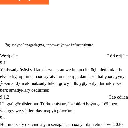
senagatlaşma 
innowasiýalara
ýardam berme
Baş sahypa
Senagatlaşma, innowasiýa we infrastruktura
Wezipeler
Görkezijiler
9.1
Ykdysady ösüşi saklamak we arzan we hemmeler üçin deň hukukly
elýeterligi üpjün etmäge aýratyn üns berip, adamlaryň hal-ýagdaýyny
ýokarlandyrmak maksady bilen, gowy hilli, ygtybarly, durnukly we
berk amatlyklary ösdürmek
9.1.2
Çap edilen
Ulagyň görnüşleri we Türkmenistanyň sebitleri boýunça bölünen,
ýolagçy we ýükleri daşamagyň göwrümi.
9.2
Hemme zady öz içine alýan senagatlaşmaga ýardam etmek we 2030-