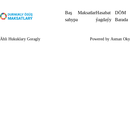
Baş
Maksatlar
Hasabat
DÖM
sahypa
ýagdaýy
Barada
Ähli Hukuklary Goragly
Powered by
Asman Oky