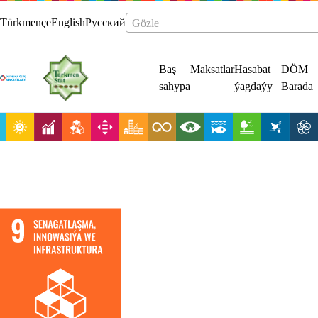
Türkmençe
English
Русский
Gözle
Baş
Maksatlar
Hasabat
DÖM
sahypa
ýagdaýy
Barada
Durnukly
infrastruktura
döretmek,
hemme zady öz
içine alýan we
durnukly