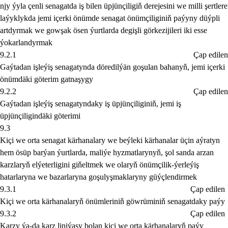
njy ýyla çenli senagatda iş bilen üpjünçiligiň derejesini we milli şertlere
laýyklykda jemi içerki önümde senagat önümçiliginiň paýyny düýpli
artdyrmak we gowşak ösen ýurtlarda degişli görkezijileri iki esse
ýokarlandyrmak
9.2.1
Çap edilen
Gaýtadan işleýiş senagatynda döredilýän goşulan bahanyň, jemi içerki
önümdäki göterim gatnaşygy
9.2.2
Çap edilen
Gaýtadan işleýiş senagatyndaky iş üpjünçiliginiň, jemi iş
üpjünçiligindäki göterimi
9.3
Kiçi we orta senagat kärhanalary we beýleki kärhanalar üçin aýratyn
hem ösüp barýan ýurtlarda, maliýe hyzmatlarynyň, şol sanda arzan
karzlaryň elýeterligini giňeltmek we olaryň önümçilik-ýerleýiş
hatarlaryna we bazarlaryna goşulyşmaklaryny güýçlendirmek
9.3.1
Çap edilen
Kiçi we orta kärhanalaryň önümleriniň göwrüminiň senagatdaky paýy
9.3.2
Çap edilen
Karzy ýa-da karz liniýasy bolan kiçi we orta kärhanalaryň paýy