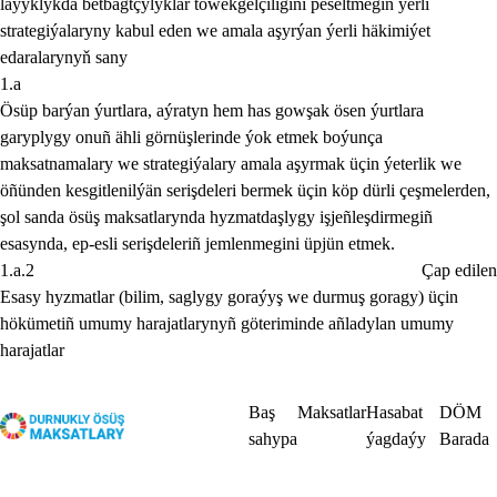
laýyklykda betbagtçylyklar töwekgelçiligini peseltmegiň ýerli
strategiýalaryny kabul eden we amala aşyrýan ýerli häkimiýet
edaralarynyň sany
1.a
Ösüp barýan ýurtlara, aýratyn hem has gowşak ösen ýurtlara
garyplygy onuñ ähli görnüşlerinde ýok etmek boýunça
maksatnamalary we strategiýalary amala aşyrmak üçin ýeterlik we
öñünden kesgitlenilýän serişdeleri bermek üçin köp dürli çeşmelerden,
şol sanda ösüş maksatlarynda hyzmatdaşlygy işjeñleşdirmegiñ
esasynda, ep-esli serişdeleriñ jemlenmegini üpjün etmek.
1.a.2
Çap edilen
Esasy hyzmatlar (bilim, saglygy goraýyş we durmuş goragy) üçin
hökümetiñ umumy harajatlarynyñ göteriminde añladylan umumy
harajatlar
Baş
Maksatlar
Hasabat
DÖM
sahypa
ýagdaýy
Barada