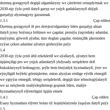
durmuş goragynyň degişli ulgamlaryny we çärelerini ornaşdyrmak we
2030-njy ýyla çenli ilatyň garyp we ynjyk gatlaklarynyň düýpli
gurşalyp alynmagyny gazanmak
1.3.1
Çap edilen
Durmuş goragynyñ iñ pes derejesi/ulgamlary bilen gurşalyp alnan
ilatyñ jynsy boýunça bölünen we çagalar, pensiýa ýaşyndaky adamlar,
maýyplar, göwreli aýallar, täze doglan çagalar, önümçilik şikesinden
zyýan çeken adamlar aýratyn görkezýän paýy
1.4
2030-njy ýyla çenli ähli erkekleriň we aýallaryň, aýratyn hem
üpjünçiligi pes we ynjyk adamlaryň ykdysady serişdelere deň
hukuklarynyň bolmagyny, şeýle hem binýatlyk hyzmatlaryň, ýere we
eýeçiligiň beýleki görnüşlerine, miras alynýan emläge eýelik etmegiň
we ygtyýar etmegiň, tebigy serişdeleriň, degişli täze tehnologiýalaryň
we az möçberde maliýeleşdirmegi goşmak bilen, maliýe
hyzmatlarynyň elýeterligini üpjün etmek
1.4.1
Çap edilen
Esasy hyzmatlara elýeter bolan öý hojalyklarynda ýaşaýan ilatyň paýy
1.5