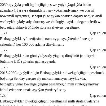
2030-njy ýyla çenli üpjünçiligi pes we ynjyk ýagdaýda bolan
adamlaryň ýaşaýşa durnuklylygyny ýokarlandyrmak we olaryň
howanyň üýtgemegi sebäpli ýüze çykan adatdan daşary hadysalaryň
we beýleki ykdysady, durmuş we ekologiýa taýdan özgermeleriň we
betbagtçylyklaryň öňünde goragsyzlygyny peseltmek
1.5.1
Çap edilen
Betbagtçylyklaryň netijesinde nam-nyşansyz ýitenleriň we ejir
çekenleriň her 100 000 adama düşýän sany
1.5.2
Çap edilen
Betbagtçylyklardan göni ykdysady ýitgiler, dünýäniñ jemi içerki
önümine (JIÖ) göterim gatnaşygynda
1.5.3
Çap edilen
2015-2030-njy ýyllar üçin Betbagtçylyklar töwekgelçiligini peseltmek
boýunça Sendaý çarçuwaly maksatnamasyna laýyklykda,
betbagtçylyklar töwekgelçiligini peseltmegiň milli strategiýalaryny
kabul eden we amala aşyrýan ýurtlaryň sany
1.5.4
Çap edilen
Betbagtçylyklar töwekgelçiligini peseltmegiň milli strategiýalaryna