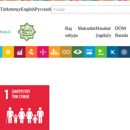
Türkmençe
English
Русский
Gözle
Baş
Maksatlar
Hasabat
DÖM
sahypa
ýagdaýy
Barada
Garyplygyň
ähli
görnüşlerini
hemme ýerde