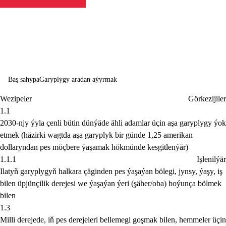
ýok etmek
Baş sahypa
Garyplygy aradan aýyrmak
Wezipeler
Görkezijiler
1.1
2030-njy ýyla çenli bütin dünýäde ähli adamlar üçin aşa garyplygy ýok
etmek (häzirki wagtda aşa garyplyk bir günde 1,25 amerikan
dollaryndan pes möçbere ýaşamak hökmünde kesgitlenýär)
1.1.1
Işlenilýär
Ilatyň garyplygyň halkara çäginden pes ýaşaýan bölegi, jynsy, ýaşy, iş
bilen üpjünçilik derejesi we ýaşaýan ýeri (şäher/oba) boýunça bölmek
bilen
1.3
Milli derejede, iň pes derejeleri bellemegi goşmak bilen, hemmeler üçin