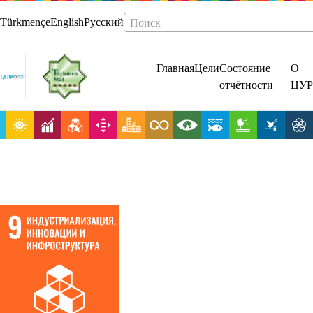
Türkmençe
English
Русский
Поиск
Главная
Цели
Состояние
О
отчётности
ЦУР
Создание стой
инфраструкту
содействие
всеохватной и
устойчивой