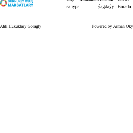
sahypa
ýagdaýy
Barada
Ähli Hukuklary Goragly
Powered by
Asman Oky