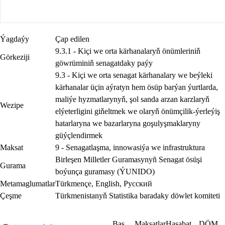
Ýagdaýy
Çap edilen
9.3.1 - Kiçi we orta kärhanalaryň önümleriniň
Görkeziji
göwrüminiň senagatdaky paýy
9.3 - Kiçi we orta senagat kärhanalary we beýleki
kärhanalar üçin aýratyn hem ösüp barýan ýurtlarda,
maliýe hyzmatlarynyň, şol sanda arzan karzlaryň
Wezipe
elýeterligini giňeltmek we olaryň önümçilik-ýerleýiş
hatarlaryna we bazarlaryna goşulyşmaklaryny
güýçlendirmek
Maksat
9 - Senagatlaşma, innowasiýa we infrastruktura
Birleşen Milletler Guramasynyñ Senagat ösüşi
Gurama
boýunça guramasy (ÝUNIDO)
Metamaglumatlar
Türkmençe
,
English
,
Русский
Çeşme
Türkmenistanyň Statistika baradaky döwlet komiteti
Baş
Maksatlar
Hasabat
DÖM