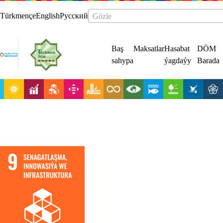
Türkmençe
English
Русский
Gözle
Baş
Maksatlar
Hasabat
DÖM
sahypa
ýagdaýy
Barada
Durnukly
infrastruktura
döretmek,
hemme zady öz
içine alýan we
durnukly