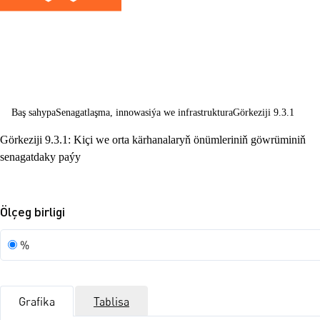
senagatlaşma 
innowasiýalara
ýardam berme
Baş sahypa
Senagatlaşma, innowasiýa we infrastruktura
Görkeziji 9.3.1
Görkeziji 9.3.1: Kiçi we orta kärhanalaryň önümleriniň göwrüminiň
senagatdaky paýy