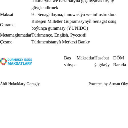
hatarlaryna we bazarlaryna goşulyşmaklaryny
güýçlendirmek
Maksat
9 - Senagatlaşma, innowasiýa we infrastruktura
Birleşen Milletler Gupramasynyň Senagat ösüş
Gurama
boýunça guramasy (ÝUNIDO)
Metamaglumatlar
Türkmençe
,
English
,
Русский
Çeşme
Türkmenistanyň Merkezi Banky
Baş
Maksatlar
Hasabat
DÖM
sahypa
ýagdaýy
Barada
Ähli Hukuklary Goragly
Powered by
Asman Oky