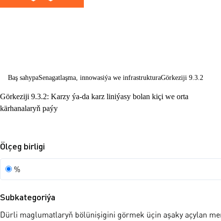
senagatlaşma 
innowasiýalara
ýardam berme
Baş sahypa
Senagatlaşma, innowasiýa we infrastruktura
Görkeziji 9.3.2
Görkeziji 9.3.2: Karzy ýa-da karz liniýasy bolan kiçi we orta
kärhanalaryň paýy