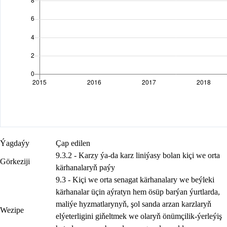
Ýagdaýy
Çap edilen
9.3.2 - Karzy ýa-da karz liniýasy bolan kiçi we orta
Görkeziji
kärhanalaryň paýy
9.3 - Kiçi we orta senagat kärhanalary we beýleki
kärhanalar üçin aýratyn hem ösüp barýan ýurtlarda,
maliýe hyzmatlarynyň, şol sanda arzan karzlaryň
Wezipe
elýeterligini giňeltmek we olaryň önümçilik-ýerleýiş