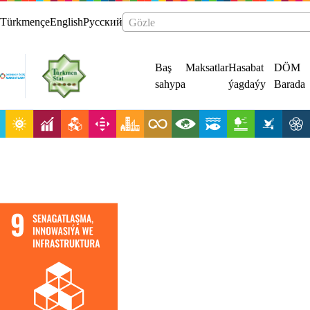
Türkmençe
English
Русский
Gözle
Baş
Maksatlar
Hasabat
DÖM
sahypa
ýagdaýy
Barada
Durnukly
infrastruktura
döretmek,
hemme zady öz
içine alýan we
durnukly