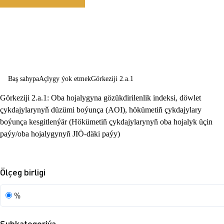
hojalygynyň
durnukly
ösüşine ýarda
bermek
Baş sahypa
Açlygy ýok etmek
Görkeziji 2.a.1
Görkeziji 2.a.1: Oba hojalygyna gözükdirilenlik indeksi, döwlet
çykdajylarynyň düzümi boýunça (AOI), hökümetiñ çykdajylary
boýunça kesgitlenýär (Hökümetiñ çykdajylarynyñ oba hojalyk üçin
paýy/oba hojalygynyñ JIÖ-däki paýy)