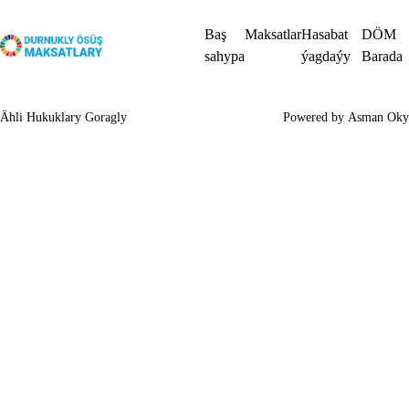
Baş
Maksatlar
Hasabat
DÖM
sahypa
ýagdaýy
Barada
Ähli Hukuklary Goragly
Powered by
Asman Oky