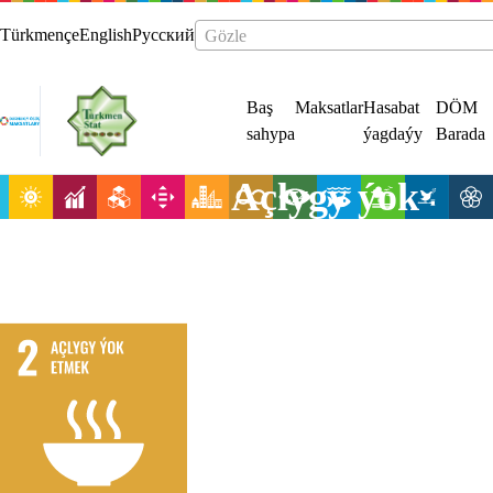
Türkmençe
English
Русский
Gözle
Baş
Maksatlar
Hasabat
DÖM
sahypa
ýagdaýy
Barada
Açlygy ýok
etmek, azyk
howpsuzlygyny
üpjün etmek w
iýmitlenmegi
gowulandyrma
hem-de oba