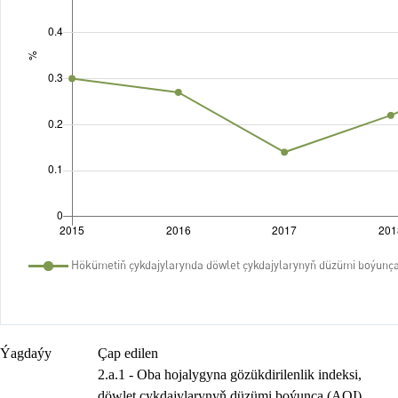
Ýagdaýy
Çap edilen
2.a.1 - Oba hojalygyna gözükdirilenlik indeksi,
döwlet çykdajylarynyň düzümi boýunça (AOI),