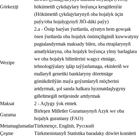
Görkeziji
hökümetiñ çykdajylary boýunça kesgitlenýär
(Hökümetiñ çykdajylarynyñ oba hojalyk üçin
paýy/oba hojalygynyñ JIÖ-däki paýy)
2.a - Ösüp barýan ýurtlarda, aýratyn hem gowşak
ösen ýurtlarda oba hojalyk önümçiliginiň kuwwatyny
pugtalandyrmak maksady bilen, oba etraplarynyň
amatlyklaryna, oba hojalyk boýunça ylmy barlaglara
we oba hojalyk bilimlerini wagyz etmäge,
Wezipe
tehnologiýalary işläp taýýarlamaga, ekinleriň we
mallaryň genetiki banklaryny döretmäge
gönükdirilýän maýa goýumlaryň möçberini
artdyrmak, şol sanda halkara hyzmatdaşlygyny
giňeltmegiň netijesinde artdyrmak
Maksat
2 - Açlygy ýok etmek
Birleşen Milletler Guramasynyñ Azyk we oba
Gurama
hojalyk guramasy (FAO)
Metamaglumatlar
Türkmençe
,
English
,
Русский
Çeşme
Türkmenistanyň Statistika baradaky döwlet komiteti