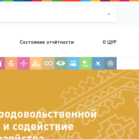
Состояние отчётности
О ЦУР
родовольственной
и содействие
зяйства