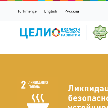
Türkmençe
English
Русский
Ликвидац
безопасн
устойчив