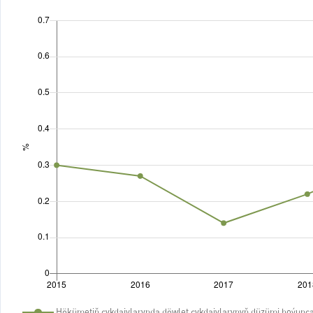
Sýužetiň
Hökümetiň çykdajylarynda döwlet çykdajylarynyň düzümi boýunça 