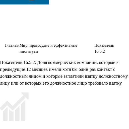
создание
эффективных,
подотчетных
и основанных
Главный
Мир, правосудие и эффективные
Показатель
на широком
институты
16.5.2
участии
Показатель 16.5.2: Доля коммерческих компаний, которые в
учреждений
предыдущие 12 месяцев имели хотя бы один раз контакт с
должностным лицом и которые заплатили взятку должностному
на всех
лицу или от которых это должностное лицо требовало взятку
уровнях