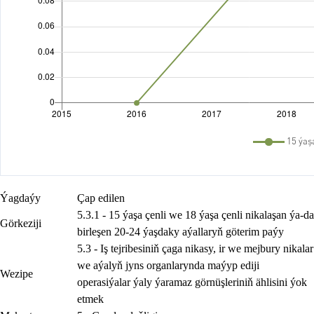
Ýagdaýy
Çap edilen
5.3.1 - 15 ýaşa çenli we 18 ýaşa çenli nikalaşan ýa-da
Görkeziji
birleşen 20-24 ýaşdaky aýallaryň göterim paýy
5.3 - Iş tejribesiniň çaga nikasy, ir we mejbury nikalar
we aýalyň jyns organlarynda maýyp ediji
Wezipe
operasiýalar ýaly ýaramaz görnüşleriniň ählisini ýok
etmek