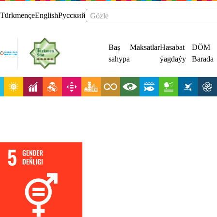
Türkmençe
English
Русский
Gözle
Baş
Maksatlar
Hasabat
DÖM
sahypa
ýagdaýy
Barada
Gender deňligi
üpjün etmek w
aýallaryň hem-
gyzlaryň
hukuklaryny w