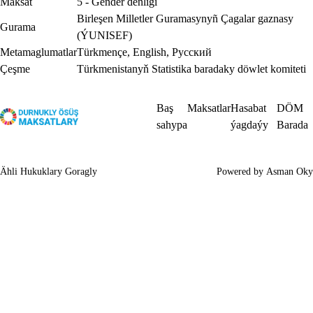
Maksat
5 - Gender deňligi
Birleşen Milletler Guramasynyñ Çagalar gaznasy
Gurama
(ÝUNISEF)
Metamaglumatlar
Türkmençe
,
English
,
Русский
Çeşme
Türkmenistanyň Statistika baradaky döwlet komiteti
Baş
Maksatlar
Hasabat
DÖM
sahypa
ýagdaýy
Barada
Ähli Hukuklary Goragly
Powered by
Asman Oky