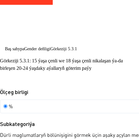
mümkinçilikler
giňeltmek
Baş sahypa
Gender deňligi
Görkeziji 5.3.1
Görkeziji 5.3.1: 15 ýaşa çenli we 18 ýaşa çenli nikalaşan ýa-da
birleşen 20-24 ýaşdaky aýallaryň göterim paýy