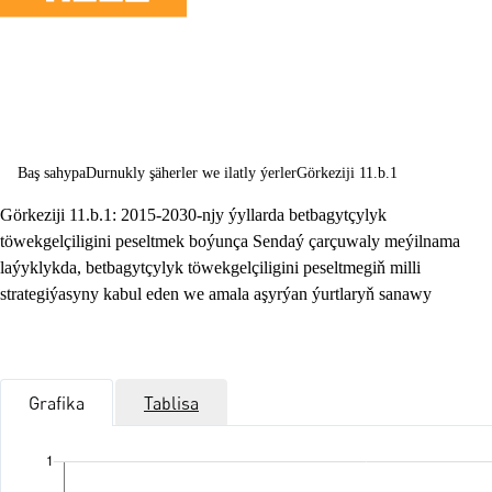
we ekologiki
durnuklylygyn
üpjün etmek
Baş sahypa
Durnukly şäherler we ilatly ýerler
Görkeziji 11.b.1
Görkeziji 11.b.1: 2015-2030-njy ýyllarda betbagytçylyk
töwekgelçiligini peseltmek boýunça Sendaý çarçuwaly meýilnama
laýyklykda, betbagytçylyk töwekgelçiligini peseltmegiň milli
strategiýasyny kabul eden we amala aşyrýan ýurtlaryň sanawy