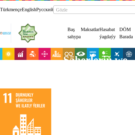
Türkmençe
English
Русский
Gözle
Baş
Maksatlar
Hasabat
DÖM
sahypa
ýagdaýy
Barada
Şäherleriň we
ilatly
nokatlaryň
açyklygyny,
howpsuzlygyny
durmuşa
ukyplylygyny