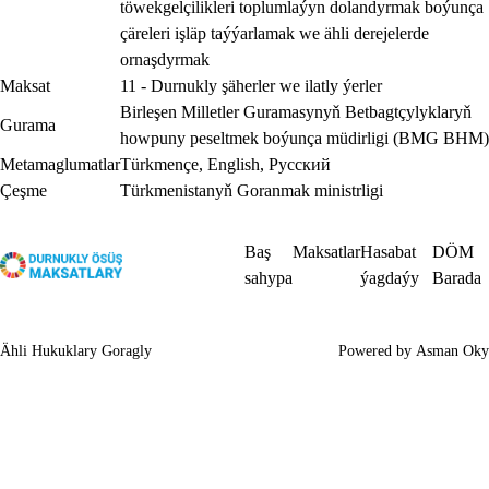
töwekgelçilikleri toplumlaýyn dolandyrmak boýunça
çäreleri işläp taýýarlamak we ähli derejelerde
ornaşdyrmak
Maksat
11 - Durnukly şäherler we ilatly ýerler
Birleşen Milletler Guramasynyň Betbagtçylyklaryň
Gurama
howpuny peseltmek boýunça müdirligi (BMG BHM)
Metamaglumatlar
Türkmençe
,
English
,
Русский
Çeşme
Türkmenistanyň Goranmak ministrligi
Baş
Maksatlar
Hasabat
DÖM
sahypa
ýagdaýy
Barada
Ähli Hukuklary Goragly
Powered by
Asman Oky