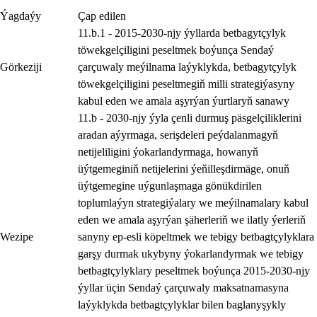
Ýagdaýy
Çap edilen
11.b.1 - 2015-2030-njy ýyllarda betbagytçylyk
töwekgelçiligini peseltmek boýunça Sendaý
Görkeziji
çarçuwaly meýilnama laýyklykda, betbagytçylyk
töwekgelçiligini peseltmegiň milli strategiýasyny
kabul eden we amala aşyrýan ýurtlaryň sanawy
11.b - 2030-njy ýyla çenli durmuş päsgelçiliklerini
aradan aýyrmaga, serişdeleri peýdalanmagyň
netijeliligini ýokarlandyrmaga, howanyň
üýtgemeginiň netijelerini ýeňilleşdirmäge, onuň
üýtgemegine uýgunlaşmaga gönükdirilen
toplumlaýyn strategiýalary we meýilnamalary kabul
eden we amala aşyrýan şäherleriň we ilatly ýerleriň
Wezipe
sanyny ep-esli köpeltmek we tebigy betbagtçylyklara
garşy durmak ukybyny ýokarlandyrmak we tebigy
betbagtçylyklary peseltmek boýunça 2015-2030-njy
ýyllar üçin Sendaý çarçuwaly maksatnamasyna
laýyklykda betbagtçylyklar bilen baglanyşykly