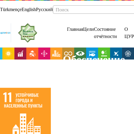
Türkmençe
English
Русский
Поиск
Главная
Цели
Состояние
О
отчётности
ЦУР
Обеспечение
открытости,
безопасности,
жизнестойкос
и
экологическои
устойчивости