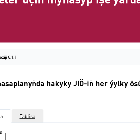
ziji 8.1.1
a hasaplanyñda hakyky JIÖ-iñ her ýylky ös