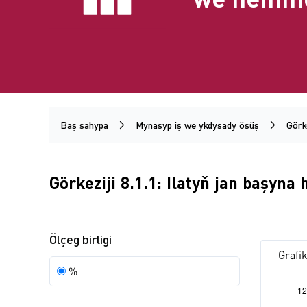
Baş sahypa
Mynasyp iş we ykdysady ösüş
Görke
Görkeziji 8.1.1: Ilatyň jan başyn