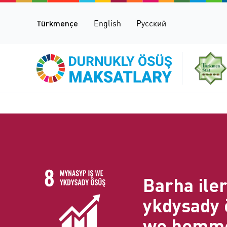
Türkmençe
English
Русский
Barha ile
ykdysady 
we hemme