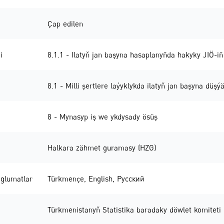
Çap edilen
i
8.1.1 - Ilatyň jan başyna hasaplanyñda hakyky JIÖ-iñ
8.1 - Milli şertlere laýyklykda ilatyň jan başyna dü
8 - Mynasyp iş we ykdysady ösüş
Halkara zähmet guramasy (HZG)
glumatlar
Türkmençe
,
English
,
Русский
Türkmenistanyň Statistika baradaky döwlet komiteti