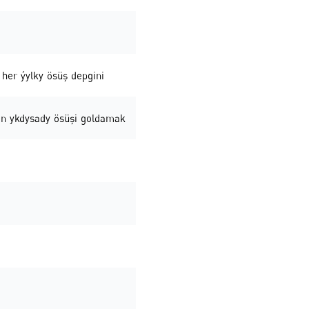
 her ýylky ösüş depgini
şýän ykdysady ösüşi goldamak