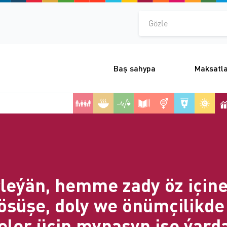
Gözle
Baş sahypa
Maksatl
rleýän, hemme zady öz için
ösüşe, doly we önümçilikd
ler üçin mynasyp işe ýar