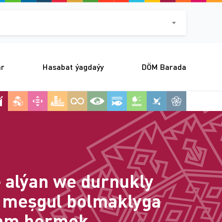
ar
Hasabat ýagdaýy
DÖM Barada
e alýan we durnukly
e meşgul bolmaklyga
dam bermek