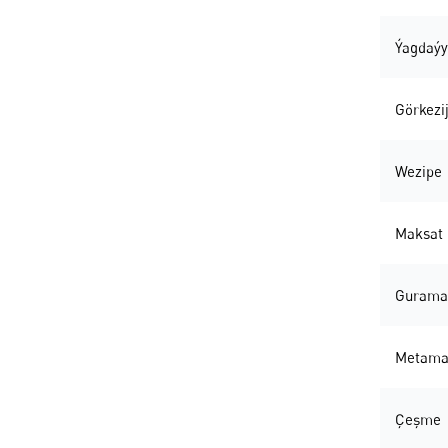
Ýagdaýy
Görkezij
Wezipe
Maksat
Gurama
Metama
Çeşme