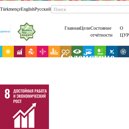
Türkmençe
English
Русский
Поиск
Главная
Цели
Состояние
О
отчётности
ЦУР
Содействие
поступательно
всеохватному 
устойчивому
экономическо
росту, полной 
производитель