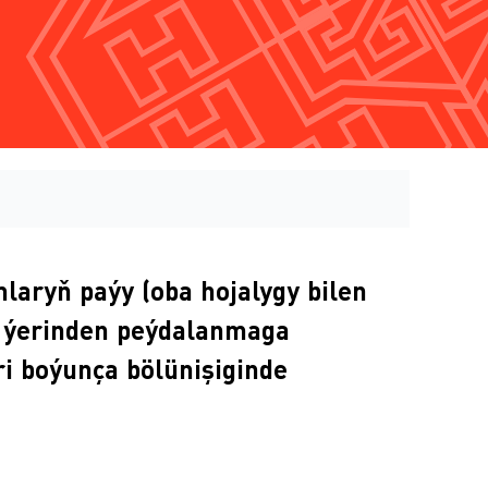
laryň paýy (oba hojalygy bilen
yk ýerinden peýdalanmaga
ri boýunça bölünişiginde