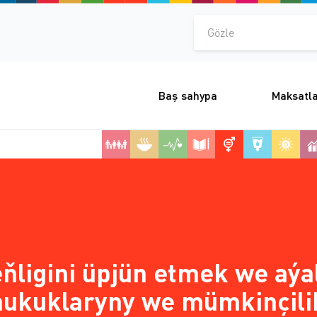
Gözle
Baş sahypa
Maksatl
ňligini üpjün etmek we aý
hukuklaryny we mümkinçilik