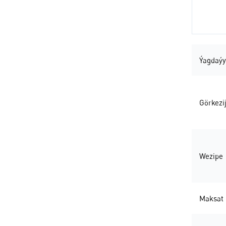
Ýagdaýy
Görkezij
Wezipe
Maksat