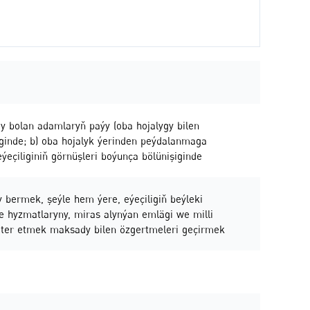
gy bolan adamlaryň paýy (oba hojalygy bilen
iginde; b) oba hojalyk ýerinden peýdalanmaga
eýeçiliginiň görnüşleri boýunça bölünişiginde
y bermek, şeýle hem ýere, eýeçiligiň beýleki
e hyzmatlaryny, miras alynýan emlägi we milli
lýeter etmek maksady bilen özgertmeleri geçirmek