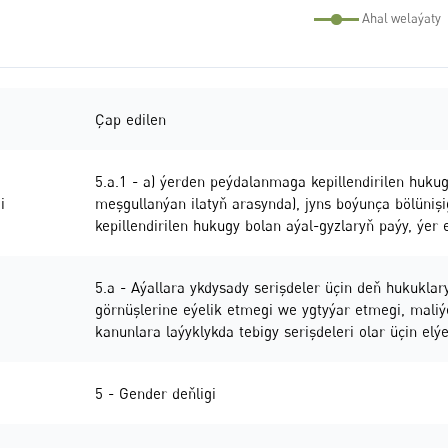
Çap edilen
5.a.1 - a) ýerden peýdalanmaga kepillendirilen huku
i
meşgullanýan ilatyň arasynda), jyns boýunça bölüniş
kepillendirilen hukugy bolan aýal-gyzlaryň paýy, ýer 
5.a - Aýallara ykdysady serişdeler üçin deň hukuklar
görnüşlerine eýelik etmegi we ygtyýar etmegi, maliý
kanunlara laýyklykda tebigy serişdeleri olar üçin e
5 - Gender deňligi