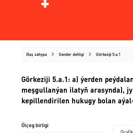
Baş sahypa
Gender deňligi
Görkeziji 5.a.1
Görkeziji 5.a.1: a) ýerden peýdal
meşgullanýan ilatyň arasynda), j
kepillendirilen hukugy bolan aýal