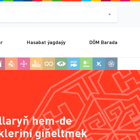
ar
Hasabat ýagdaýy
DÖM Barada
allaryň hem-de
lerini giňeltmek