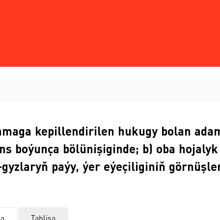
anmaga kepillendirilen hukugy bolan adam
yns boýunça bölünişiginde; b) oba hojal
-gyzlaryň paýy, ýer eýeçiliginiň görnüşle