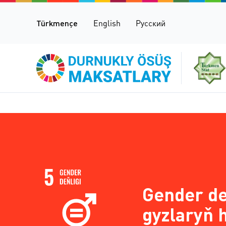
Türkmençe
English
Русский
Gender de
gyzlaryň 