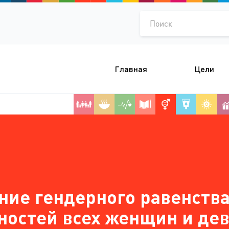
Поиск
Главная
Цели
ние гендерного равенств
ностей всех женщин и де