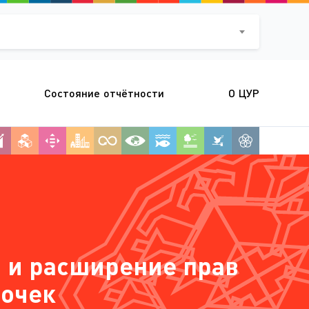
Состояние отчётности
О ЦУР
а и расширение прав
вочек