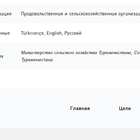
зация
Продовольственная и сельскохозяйственная организ
нные
Türkmençe
,
English
,
Русский
Со
Министерство сельского хозяйства Туркменистана,
ик
Туркменистана
Главная
Цели