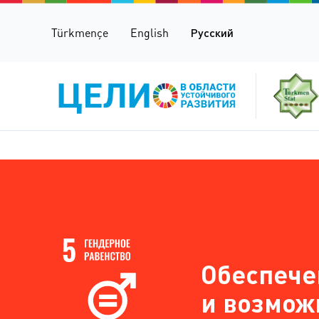
Türkmençe
English
Русский
Обеспече
и возмож