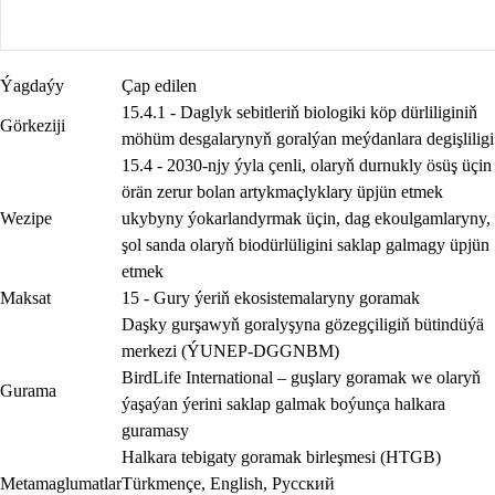
Ýagdaýy
Çap edilen
15.4.1 - Daglyk sebitleriň biologiki köp dürliliginiň
Görkeziji
möhüm desgalarynyň goralýan meýdanlara degişliligi
15.4 - 2030-njy ýyla çenli, olaryň durnukly ösüş üçin
örän zerur bolan artykmaçlyklary üpjün etmek
Wezipe
ukybyny ýokarlandyrmak üçin, dag ekoulgamlaryny,
şol sanda olaryň biodürlüligini saklap galmagy üpjün
etmek
Maksat
15 - Gury ýeriň ekosistemalaryny goramak
Daşky gurşawyň goralyşyna gözegçiligiň bütindüýä
merkezi (ÝUNEP-DGGNBM)
BirdLife International – guşlary goramak we olaryň
Gurama
ýaşaýan ýerini saklap galmak boýunça halkara
guramasy
Halkara tebigaty goramak birleşmesi (HTGB)
Metamaglumatlar
Türkmençe
,
English
,
Русский