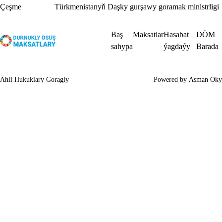
Çeşme
Türkmenistanyň Daşky gurşawy goramak ministrligi
Baş
Maksatlar
Hasabat
DÖM
sahypa
ýagdaýy
Barada
Ähli Hukuklary Goragly
Powered by
Asman Oky