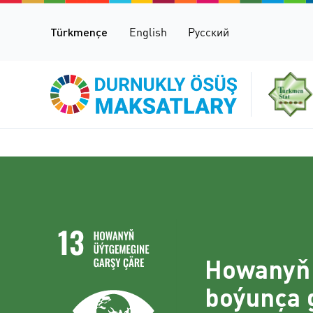
Türkmençe
English
Русский
Howanyň 
boýunça 