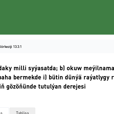
Görkeziji 13.3.1
yndaky milli syýasatda; b) okuw meýilnam
baha bermekde i) bütin dünýä raýatlygy r
miň gözöňünde tutulýan derejesi