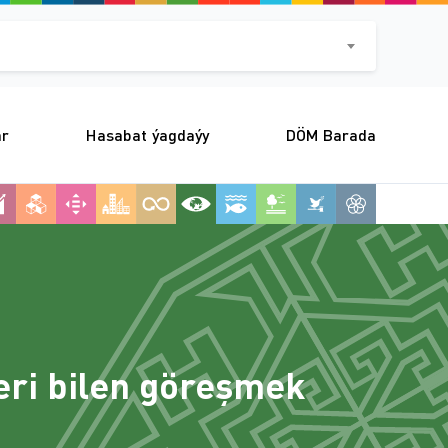
ar
Hasabat ýagdaýy
DÖM Barada
eri bilen göreşmek