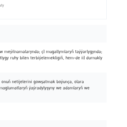
kuw meýilnamalarynda; ç) mugallymlaryň taýýarlygynda;
lygy ruhy bilen terbiýelemekligiň, hem-de ii) durnukly
 onuň netijelerini gowşatmak boýunça, olara
 maglumatlaryň ýaýradylyşyny we adamlaryň we