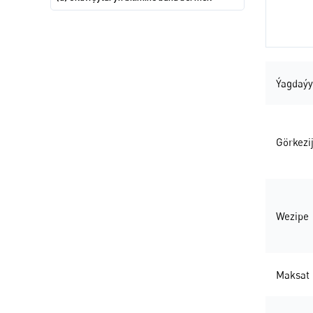
Ýagdaýy
Görkezij
Wezipe
Maksat