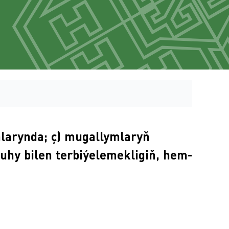
alarynda; ç) mugallymlaryň
uhy bilen terbiýelemekligiň, hem-