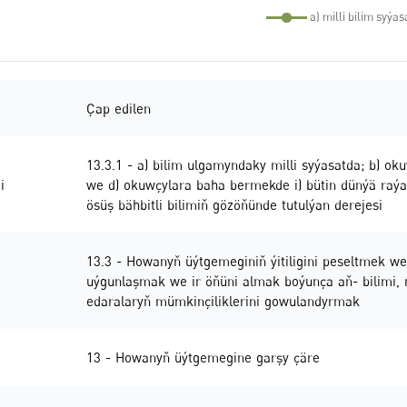
Çap edilen
13.3.1 - a) bilim ulgamyndaky milli syýasatda; b) o
i
we d) okuwçylara baha bermekde i) bütin dünýä raýat
ösüş bähbitli bilimiň gözöňünde tutulýan derejesi
13.3 - Howanyň üýtgemeginiň ýitiligini peseltmek we
uýgunlaşmak we ir öňüni almak boýunça aň- bilimi,
edaralaryň mümkinçiliklerini gowulandyrmak
13 - Howanyň üýtgemegine garşy çäre