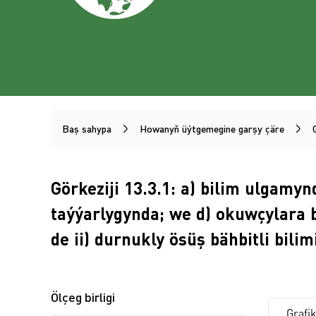
Baş sahypa
Howanyň üýtgemegine garşy çäre
Görkeziji 13.3.1: a) bilim ulgam
taýýarlygynda; we d) okuwçylara 
de ii) durnukly ösüş bähbitli bili