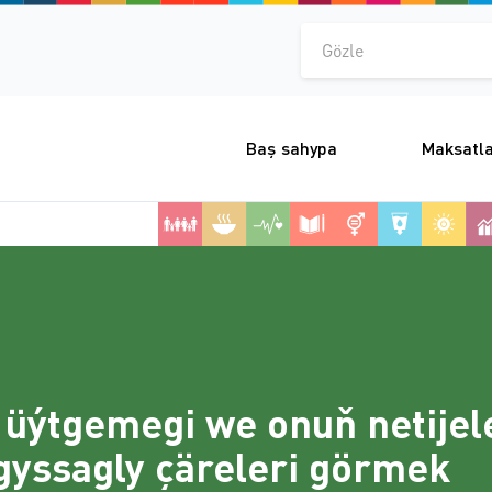
Gözle
Baş sahypa
Maksatl
üýtgemegi we onuň netijel
gyssagly çäreleri görmek