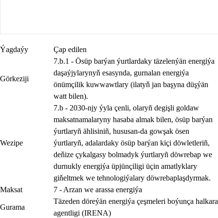
Ýagdaýy
Çap edilen
7.b.1 - Ösüp barýan ýurtlardaky täzelenýän energiýa
daşaýjylarynyň esasynda, gurnalan energiýa
Görkeziji
önümçilik kuwwawtlary (ilatyň jan başyna düşýän
watt bilen).
7.b - 2030-njy ýyla çenli, olaryñ degişli goldaw
maksatnamalaryny hasaba almak bilen, ösüp barýan
ýurtlaryñ ählisiniñ, hususan-da gowşak ösen
Wezipe
ýurtlaryñ, adalardaky ösüp barýan kiçi döwletleriñ,
deňize çykalgasy bolmadyk ýurtlaryñ döwrebap we
durnukly energiýa üpjünçiligi üçin amatlyklary
giňeltmek we tehnologiýalary döwrebaplaşdyrmak.
Maksat
7 - Arzan we arassa energiýa
Täzeden döreýän energiýa çeşmeleri boýunça halkara
Gurama
agentligi (IRENA)