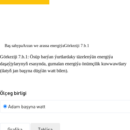
çeşmeleriniň
elýeterliligini
üpjün etmek
Baş sahypa
Arzan we arassa energiýa
Görkeziji 7.b.1
Görkeziji 7.b.1: Ösüp barýan ýurtlardaky täzelenýän energiýa
daşaýjylarynyň esasynda, gurnalan energiýa önümçilik kuwwawtlary
(ilatyň jan başyna düşýän watt bilen).