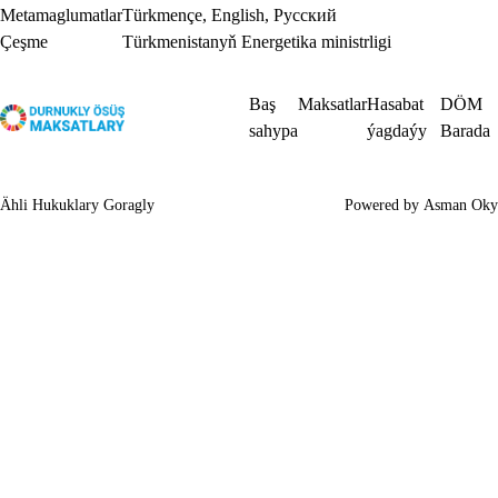
Metamaglumatlar
Türkmençe
,
English
,
Русский
Çeşme
Türkmenistanyň Energetika ministrligi
Baş
Maksatlar
Hasabat
DÖM
sahypa
ýagdaýy
Barada
Ähli Hukuklary Goragly
Powered by
Asman Oky