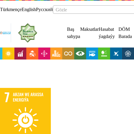
Türkmençe
English
Русский
Gözle
Baş
Maksatlar
Hasabat
DÖM
sahypa
ýagdaýy
Barada
Hemmeler üçin
arzan,
ygtybarly,
durnukly we
döwrebap
energiýa