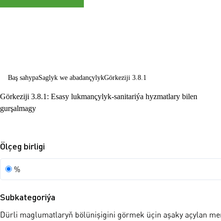
abadançylygy
ösdürmek
Baş sahypa
Saglyk we abadançylyk
Görkeziji 3.8.1
Görkeziji 3.8.1: Esasy lukmançylyk-sanitariýa hyzmatlary bilen
gurşalmagy