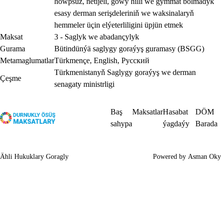
howpsuz, netijeli, gowy hilli we gymmat bolmadyk
esasy derman serişdeleriniň we waksinalaryň
hemmeler üçin elýeterliligini üpjün etmek
Maksat
3 - Saglyk we abadançylyk
Gurama
Bütindünýä saglygy goraýyş guramasy (BSGG)
Metamaglumatlar
Türkmençe
,
English
,
Русский
Türkmenistanyň Saglygy goraýyş we derman
Çeşme
senagaty ministrligi
Baş
Maksatlar
Hasabat
DÖM
sahypa
ýagdaýy
Barada
Ähli Hukuklary Goragly
Powered by
Asman Oky