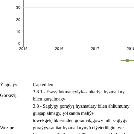
Ýagdaýy
Çap edilen
3.8.1 - Esasy lukmançylyk-sanitariýa hyzmatlary
Görkeziji
bilen gurşalmagy
3.8 - Saglygy goraýyş hyzmatlary bilen ähliumumy
gurşap almagy, şol sanda maliýe
töwekgelçiliklerinden goramak,gowy hilli saglygy
Wezipe
goraýyş-sanitar hyzmatlarynyň elýeterliligini we