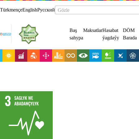
Türkmençe
English
Русский
Gözle
Baş
Maksatlar
Hasabat
DÖM
sahypa
ýagdaýy
Barada
Sagdyn
durmuş
ýörelgesini
üpjün etmek
we ähli
ýaşlarda