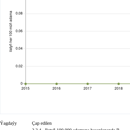
Ýagdaýy
Çap edilen