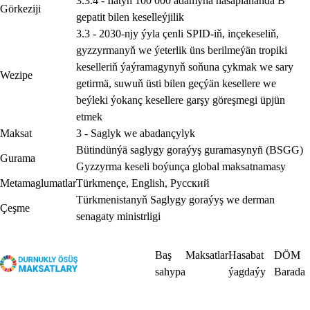
3.3.4 - Ilatyň 100 000 adamyna hasaplananda B
Görkeziji
gepatit bilen keselleýjilik
3.3 - 2030-njy ýyla çenli SPID-iň, inçekeseliň,
gyzzyrmanyň we ýeterlik üns berilmeýän tropiki
keselleriň ýaýramagynyň soňuna çykmak we sary
Wezipe
getirmä, suwuň üsti bilen geçýän kesellere we
beýleki ýokanç kesellere garşy göreşmegi üpjün
etmek
Maksat
3 - Saglyk we abadançylyk
Bütindünýä saglygy goraýyş guramasynyñ (BSGG)
Gurama
Gyzzyrma keseli boýunça global maksatnamasy
Metamaglumatlar
Türkmençe
,
English
,
Русский
Türkmenistanyň Saglygy goraýyş we derman
Çeşme
senagaty ministrligi
Baş
Maksatlar
Hasabat
DÖM
sahypa
ýagdaýy
Barada