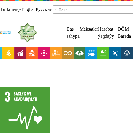
Türkmençe
English
Русский
Gözle
Baş
Maksatlar
Hasabat
DÖM
sahypa
ýagdaýy
Barada
Sagdyn
durmuş
ýörelgesini
üpjün etmek
we ähli
ýaşlarda