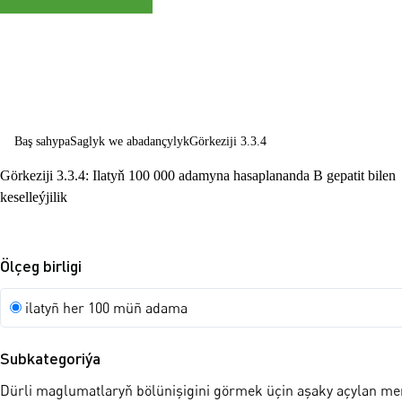
abadançylygy
ösdürmek
Baş sahypa
Saglyk we abadançylyk
Görkeziji 3.3.4
Görkeziji 3.3.4: Ilatyň 100 000 adamyna hasaplananda B gepatit bilen
keselleýjilik