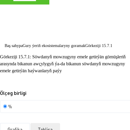
göreşmek, ýerl
degradasiýasy
bes etmek we
yzyna öwürme
Baş sahypa
Gury ýeriň ekosistemalaryny goramak
Görkeziji 15.7.1
hem-de biologi
Görkeziji 15.7.1: Söwdanyň mowzugyny emele getirýän görnüşleriň
köpdürlüligiň
arasynda bikanun awçylygyň ýa-da bikanun söwdanyň mowzugyny
ýitmegini bes
emele getirýän haýwanlaryň paýy
etmek