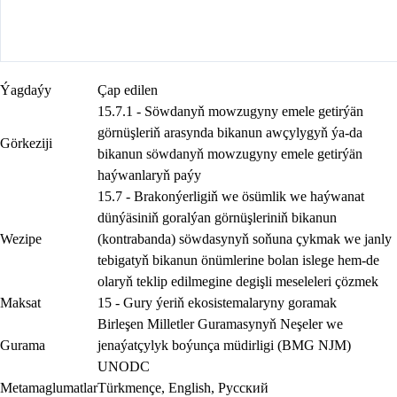
Ýagdaýy
Çap edilen
15.7.1 - Söwdanyň mowzugyny emele getirýän
görnüşleriň arasynda bikanun awçylygyň ýa-da
Görkeziji
bikanun söwdanyň mowzugyny emele getirýän
haýwanlaryň paýy
15.7 - Brakonýerligiň we ösümlik we haýwanat
dünýäsiniň goralýan görnüşleriniň bikanun
Wezipe
(kontrabanda) söwdasynyň soňuna çykmak we janly
tebigatyň bikanun önümlerine bolan islege hem-de
olaryň teklip edilmegine degişli meseleleri çözmek
Maksat
15 - Gury ýeriň ekosistemalaryny goramak
Birleşen Milletler Guramasynyň Neşeler we
Gurama
jenaýatçylyk boýunça müdirligi (BMG NJM)
UNODC
Metamaglumatlar
Türkmençe
,
English
,
Русский