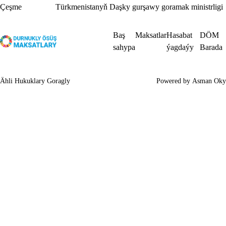
Çeşme
Türkmenistanyň Daşky gurşawy goramak ministrligi
Baş
Maksatlar
Hasabat
DÖM
sahypa
ýagdaýy
Barada
Ähli Hukuklary Goragly
Powered by
Asman Oky