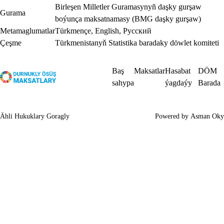
Birleşen Milletler Guramasynyñ daşky gurşaw
Gurama
boýunça maksatnamasy (BMG daşky gurşaw)
Metamaglumatlar
Türkmençe
,
English
,
Русский
Çeşme
Türkmenistanyň Statistika baradaky döwlet komiteti
Baş
Maksatlar
Hasabat
DÖM
sahypa
ýagdaýy
Barada
Ähli Hukuklary Goragly
Powered by
Asman Oky