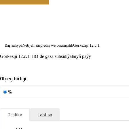
üpjün etmek
Baş sahypa
Netijeli sarp ediş we önümçilik
Görkeziji 12.c.1
Görkeziji 12.c.1: JIÖ-de gaza subsidiýalaryň paýy