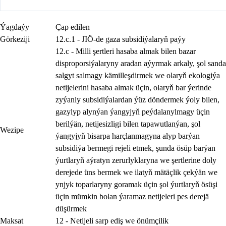
Ýagdaýy
Çap edilen
Görkeziji
12.c.1 - JIÖ-de gaza subsidiýalaryň paýy
12.c - Milli şertleri hasaba almak bilen bazar
disproporsiýalaryny aradan aýyrmak arkaly, şol sanda
salgyt salmagy kämilleşdirmek we olaryň ekologiýa
netijelerini hasaba almak üçin, olaryň bar ýerinde
zyýanly subsidiýalardan ýüz döndermek ýoly bilen,
gazylyp alynýan ýangyjyň peýdalanylmagy üçin
berilýän, netijesizligi bilen tapawutlanýan, şol
Wezipe
ýangyjyň bisarpa harçlanmagyna alyp barýan
subsidiýa bermegi rejeli etmek, şunda ösüp barýan
ýurtlaryň aýratyn zerurlyklaryna we şertlerine doly
derejede üns bermek we ilatyň mätäçlik çekýän we
ynjyk toparlaryny goramak üçin şol ýurtlaryň ösüşi
üçin mümkin bolan ýaramaz netijeleri pes derejä
düşürmek
Maksat
12 - Netijeli sarp ediş we önümçilik