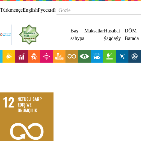
Türkmençe
English
Русский
Gözle
Baş
Maksatlar
Hasabat
DÖM
sahypa
ýagdaýy
Barada
Sarp edişiň we
önümçiligiň
netijeli
görnüşlerine
geçirilmegini