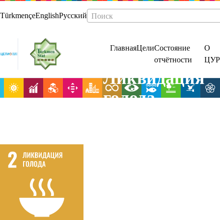
Türkmençe
English
Русский
Поиск
Главная
Цели
Состояние
О
отчётности
ЦУР
Ликвидация
голода,
обеспечение
продовольстве
безопасности 
улучшение
питания и
содействие