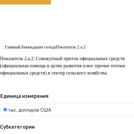
устойчивому
развитию
сельского
хозяйства
Главный
Ликвидация голода
Показатель 2.a.2
Показатель 2.a.2: Совокупный приток официальных средств
(официальная помощь в целях развития плюс прочие потоки
официальных средств) в сектор сельского хозяйства