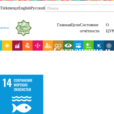
Türkmençe
English
Русский
Поиск
Главная
Цели
Состояние
О
отчётности
ЦУР
Сохранение и
рациональное
использовани
океанов,
морей и
морских
ресурсов в