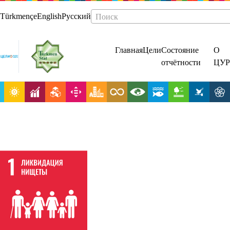
Türkmençe
English
Русский
Поиск
Главная
Цели
Состояние
О
отчётности
ЦУР
Повсеместная
ликвидация
нищеты во
всех ее