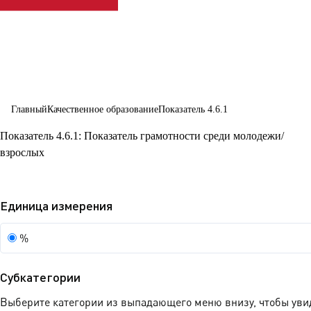
обучения на
протяжении
всей жизни
для всех
Главный
Качественное образование
Показатель 4.6.1
Показатель 4.6.1: Показатель грамотности среди молодежи/
взрослых