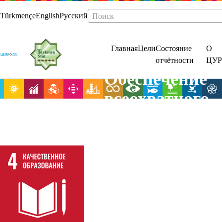
Türkmençe
English
Русский
Поиск
Главная
Цели
Состояние
О
отчётности
ЦУР
Обеспечение
всеохватного
и
справедливог
качественного
образования и
поощрение
возможности