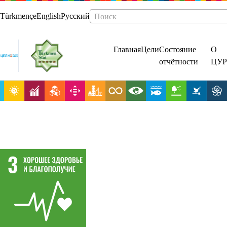
Türkmençe
English
Русский
Поиск
Главная
Цели
Состояние
О
отчётности
ЦУР
Обеспечение
здорового
образа жизни
и содействие
благополучию
для всех в