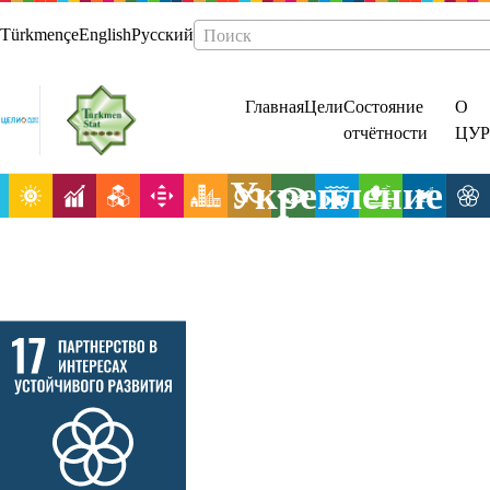
Türkmençe
English
Русский
Поиск
Главная
Цели
Состояние
О
отчётности
ЦУР
Укрепление
средств
осуществлени
и активизаци
работы в
рамках
Глобального