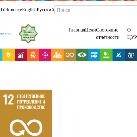
Türkmençe
English
Русский
Поиск
Главная
Цели
Состояние
О
отчётности
ЦУР
Обеспечение
перехода к
рациональны
моделям
потребления и