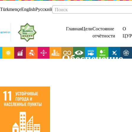
Türkmençe
English
Русский
Поиск
Главная
Цели
Состояние
О
отчётности
ЦУР
Обеспечение
открытости,
безопасности,
жизнестойкос
и
экологическои
устойчивости