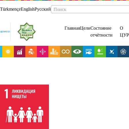
Türkmençe
English
Русский
Поиск
Главная
Цели
Состояние
О
отчётности
ЦУР
Повсеместная
ликвидация
нищеты во
всех ее