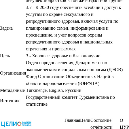
девушек-подростков в той же возрастной группе
3.7 - К 2030 году обеспечить всеобщий доступ к
услугам по охране сексуального и
репродуктивного здоровья, включая услуги по
Задача
планированию семьи, информирование и
просвещение, и учет вопросов охраны
репродуктивного здоровья в национальных
стратегиях и программах
Цель
3 - Хорошее здоровье и благополучие
Отдел народонаселения, Департамент по
экономическим и социальным вопросам (ДЭСВ)
Организация
Фонд Организации Объединенных Наций в
области народонаселения (ЮНФПА)
Метаданные
Türkmençe
,
English
,
Русский
Государственный комитет Туркменистана по
Источник
статистике
Главная
Цели
Состояние
О
отчётности
ЦУР