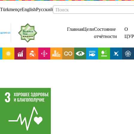
Türkmençe
English
Русский
Поиск
Главная
Цели
Состояние
О
отчётности
ЦУР
Обеспечение
здорового
образа жизни
и содействие
благополучию
для всех в