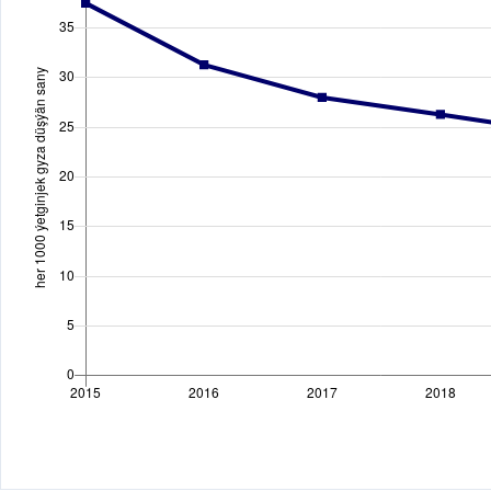
Sýužetiň
filteri:
grafada
görkezilen