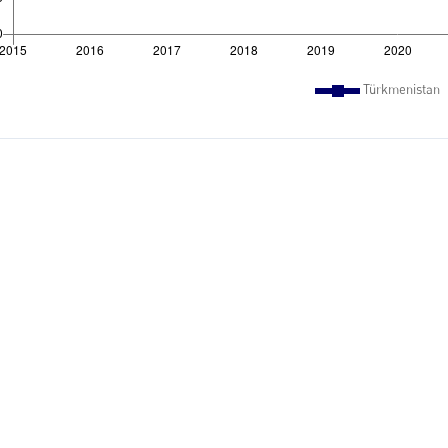
Türkmenistan
en
ň