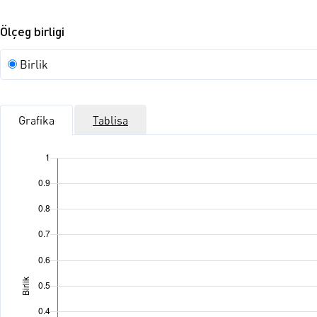
Ölçeg birligi
Ölçeg
Birlik
birligi
Grafika
Tablisa