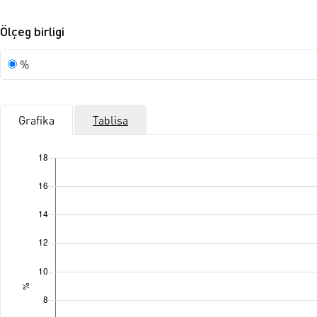
Ölçeg birligi
Ölçeg
%
birligi
Grafika
Tablisa