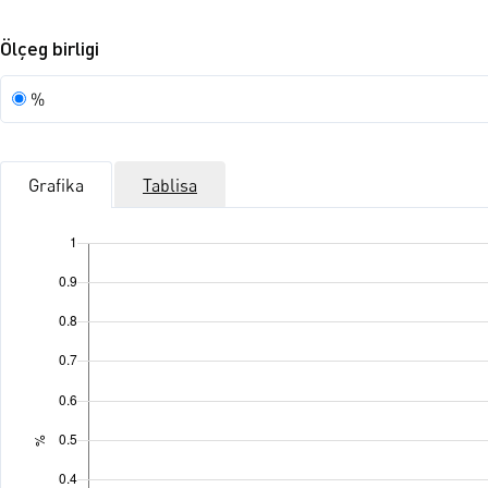
Ölçeg birligi
Ölçeg
%
birligi
Grafika
Tablisa