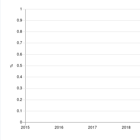
Sýužetiň